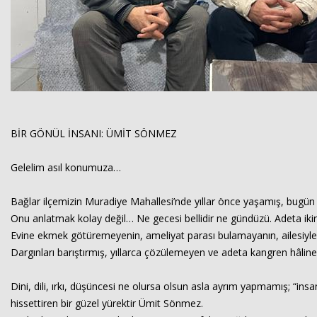
BİR GÖNÜL İNSANI: ÜMİT SÖNMEZ
Gelelim asıl konumuza…
Bağlar ilçemizin Muradiye Mahallesi’nde yıllar önce yaşamış, bugün
Onu anlatmak kolay değil… Ne gecesi bellidir ne gündüzü. Adeta ikinci
Evine ekmek götüremeyenin, ameliyat parası bulamayanın, ailesiyle
Dargınları barıştırmış, yıllarca çözülemeyen ve adeta kangren hâli
Dini, dili, ırkı, düşüncesi ne olursa olsun asla ayrım yapmamış; “in
hissettiren bir güzel yürektir Ümit Sönmez.