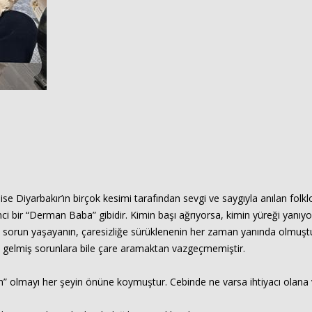
 ise Diyarbakır’ın birçok kesimi tarafından sevgi ve saygıyla anılan 
 bir “Derman Baba” gibidir. Kimin başı ağrıyorsa, kimin yüreği yanıyors
 sorun yaşayanın, çaresizliğe sürüklenenin her zaman yanında olmuştu
ne gelmiş sorunlara bile çare aramaktan vazgeçmemiştir.
san” olmayı her şeyin önüne koymuştur. Cebinde ne varsa ihtiyacı olana v