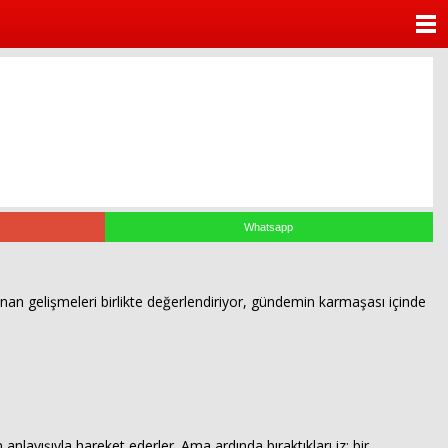
ANASAYFA
KATEGORİLER
YAZARLAR
ANKETLER
FOTO GALERİ
Whatsapp
VİDEO GALERİ
n gelişmeleri birlikte değerlendiriyor, gündemin karmaşası içinde
KÜNYE
İLETİŞİM
nlayışıyla hareket ederler. Ama ardında bıraktıkları iz; bir