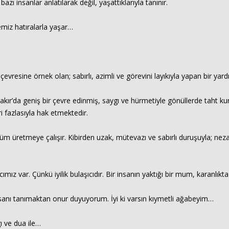
insanlar anlatılarak değil, yaşattıklarıyla tanınır.
temiz hatıralarla yaşar…
le çevresine örnek olan; sabırlı, azimli ve görevini layıkıyla yapan bir yar
ır’da geniş bir çevre edinmiş, saygı ve hürmetiyle gönüllerde taht kur
i fazlasıyla hak etmektedir.
özüm üretmeye çalışır. Kibirden uzak, mütevazı ve sabırlı duruşuyla; ne
z var. Çünkü iyilik bulaşıcıdır. Bir insanın yaktığı bir mum, karanlıkta 
nsanı tanımaktan onur duyuyorum. İyi ki varsın kıymetli ağabeyim…
 ve dua ile…