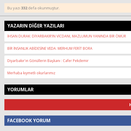
Bu yazı
332
defa okunmuştur.
YAZARIN DİĞER YAZILARI
İHSAN DURAK: DİYARBAKIR’IN VİCDANI, MAZLUMUN YANINDA BİR ÖMÜR
BİR İNSANLIK ABİDESİNE VEDA: MERHUM FERİT BORA
Diyarbakır'ın Gönüllerin Başkanı : Cafer Pekdemir
Merhaba kıymetli okurlarımız
YORUMLAR
FACEBOOK YORUM