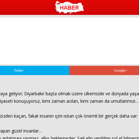
Twitter
Google+
aya geliyor; Diyarbakır başta olmak üzere ülkemizde ve dünyada yaşana
siyaseti konuşuyoruz, kimi zaman acıları, kimi zaman da umutlarımızı…
n kaçan, fakat insanın içini ısıtan çok önemli bir gerçek daha var:
yapan güzel insanlar…
anlatmayı sevmez, alkış beklemezler. Sağ elin verdiğini sol el bilmesin a