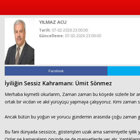
islami
dini
sohbet
sohbet
chat
odaları
bizim
mekan
YILMAZ ACU
çemberleme
makinası
Tarih:
07-02-2026 23:00:00
kurumsal
Güncelleme:
07-02-2026 23:09:00
web
Facebook
İyiliğin Sessiz Kahramanı: Ümit Sönmez
Merhaba kıymetli okurlarım, Zaman zaman bu köşede sizlerle bir ar
ortak bir vicdan ve akıl yürüyüşü yapmaya çalışıyoruz. Kimi zaman 
Ancak bütün bu yoğun ve yorucu gündemin arasında çoğu zaman gözde
Bu fani dünyada sessizce, gösterişten uzak ama samimiyetle iyilik 
Onlar ne kameraların önünde ne de manşetlerde yer alır. Yaptıklarını 