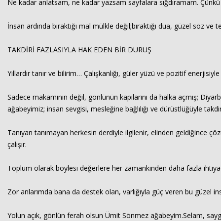
Ne kadar anlatsam, ne kadar yazsam sayfalara sığdıramam. Çünkü bazı 
İnsan ardında bıraktığı mal mülkle değil;bıraktığı dua, güzel söz ve 
TAKDİRİ FAZLASIYLA HAK EDEN BİR DURUŞ
Yıllardır tanır ve bilirim… Çalışkanlığı, güler yüzü ve pozitif enerjisiy
Sadece makamının değil, gönlünün kapılarını da halka açmış; Diyarbak
ağabeyimiz; insan sevgisi, mesleğine bağlılığı ve dürüstlüğüyle takdir
Tanıyan tanımayan herkesin derdiyle ilgilenir, elinden geldiğince ç
çalışır.
Toplum olarak böylesi değerlere her zamankinden daha fazla ihtiyacımı
Zor anlarımda bana da destek olan, varlığıyla güç veren bu güzel i
Yolun açık, gönlün ferah olsun Ümit Sönmez ağabeyim.Selam, saygı