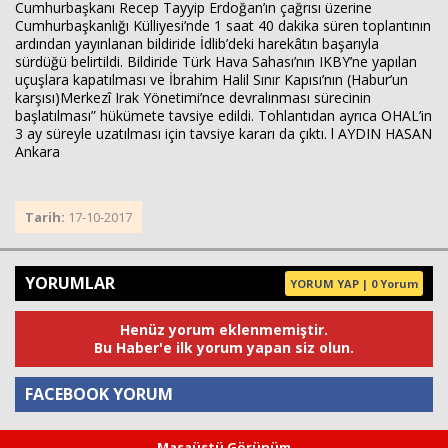
Cumhurbaşkanı Recep Tayyip Erdoğan’ın çağrısı üzerine
Cumhurbaşkanlığı Külliyesi’nde 1 saat 40 dakika süren toplantının
ardından yayınlanan bildiride İdlib’deki harekâtın başarıyla
sürdüğü belirtildi. Bildiride Türk Hava Sahası’nın IKBY’ne yapılan
Haberin Doğru Adresi.
uçuşlara kapatılması ve İbrahim Halil Sınır Kapısı’nın (Habur’un
karşısı)Merkezî Irak Yönetimi’nce devralınması sürecinin
başlatılması” hükümete tavsiye edildi. Tohlantıdan ayrıca OHAL’in
3 ay süreyle uzatılması için tavsiye kararı da çıktı. l AYDIN HASAN
Ankara
Tarih:
17-10-2017
YORUMLAR
YORUM YAP | 0 Yorum
Henüz yorum eklenmemiştir.
Bu Haber'e ilk yorum yapan siz olun.
FACEBOOK YORUM
Masaüstü Görünüm