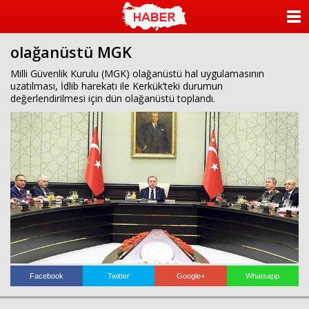
islami
dini
sohbet
sohbet
chat
odaları
ANASAYFA
bizim
mekan
olağanüstü MGK
KATEGORİLER
çemberleme
makinası
Milli Güvenlik Kurulu (MGK) olağanüstü hal uygulamasının
kurumsal
uzatılması, İdlib harekatı ile Kerkük’teki durumun
YAZARLAR
web
değerlendirilmesi için dün olağanüstü toplandı.
ANKETLER
FOTO GALERİ
VİDEO GALERİ
KÜNYE
İLETİŞİM
Facebook
Twitter
Google+
Whatsapp